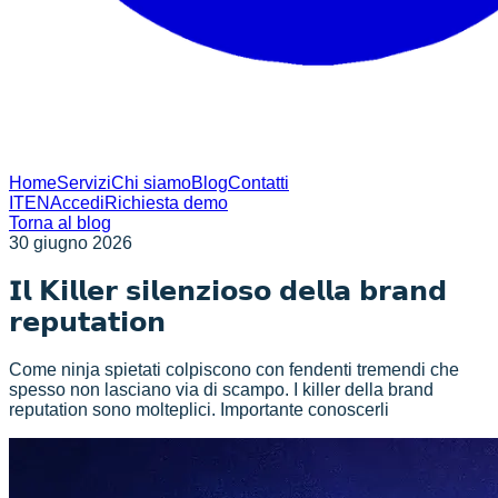
Home
Servizi
Chi siamo
Blog
Contatti
IT
EN
Accedi
Richiesta demo
Torna al blog
30 giugno 2026
𝗜𝗹 𝗞𝗶𝗹𝗹𝗲𝗿 𝘀𝗶𝗹𝗲𝗻𝘇𝗶𝗼𝘀𝗼 𝗱𝗲𝗹𝗹𝗮 𝗯𝗿𝗮𝗻𝗱
𝗿𝗲𝗽𝘂𝘁𝗮𝘁𝗶𝗼𝗻
Come ninja spietati colpiscono con fendenti tremendi che
spesso non lasciano via di scampo. I killer della brand
reputation sono molteplici. Importante conoscerli